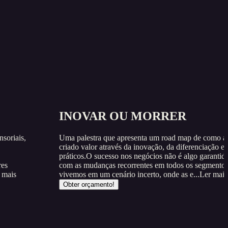
INOVAR OU MORRER
soriais,
Uma palestra que apresenta um road map de como a
criado valor através da inovação, da diferenciação e
práticos.O sucesso nos negócios não é algo garanti
res
com as mudanças recorrentes em todos os segmento
 mais
vivemos em um cenário incerto, onde as e...
Ler mais
Obter orçamento!