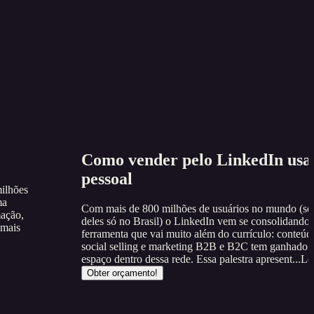
Como vender pelo LinkedIn usan
pessoal
ilhões
ma
Com mais de 800 milhões de usuários no mundo (se
mação,
deles só no Brasil) o LinkedIn vem se consolidand
 mais
ferramenta que vai muito além do currículo: conteúd
social selling e marketing B2B e B2C tem ganhado 
espaço dentro dessa rede. Essa palestra apresent...
Le
Obter orçamento!