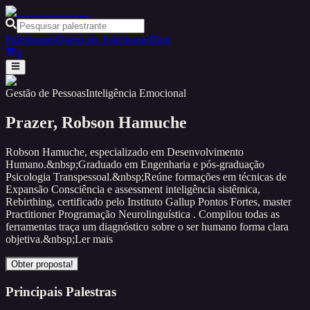
Palestrantes
Quero ser Palestrante
Blog
0
Gestão de Pessoas
Inteligência Emocional
Prazer,
Robson Hamuche
Robson Hamuche, especializado em Desenvolvimento
Humano.&nbsp;Graduado em Engenharia e pós-graduação
Psicologia Transpessoal.&nbsp;Reúne formações em técnicas de
Expansão Consciência e assessment inteligência sistêmica,
Rebirthing, certificado pelo Instituto Gallup Pontos Fortes, master
Practitioner Programação Neurolinguística . Compilou todas as
ferramentas traça um diagnóstico sobre o ser humano forma clara
objetiva.&nbsp;
Ler mais
Obter proposta!
Principais Palestras