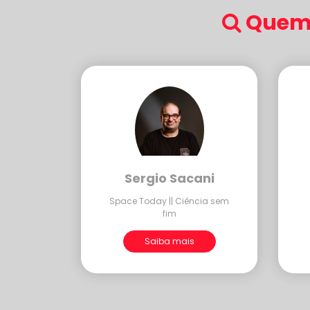
Quem 
Sergio Sacani
Space Today || Ciência sem
fim
Saiba mais