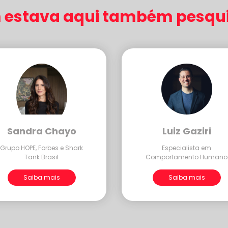
estava aqui também pesqui
Sandra Chayo
Luiz Gaziri
Grupo HOPE, Forbes e Shark
Especialista em
Tank Brasil
Comportamento Humano
Saiba mais
Saiba mais