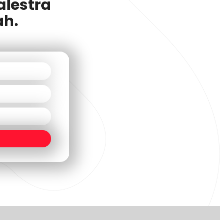
alestra
ah.