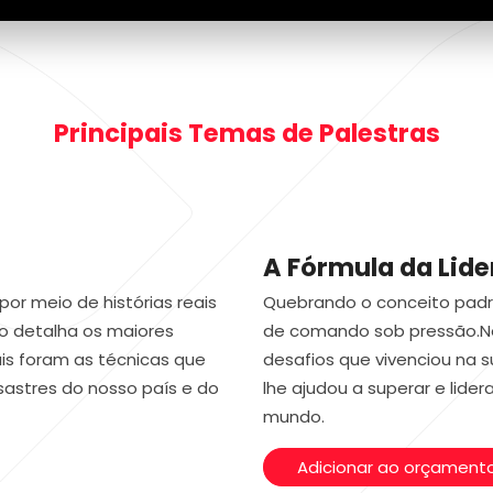
Principais Temas de Palestras
A Fórmula da Lid
or meio de histórias reais
Quebrando o conceito padrã
o detalha os maiores
de comando sob pressão.Ne
ais foram as técnicas que
desafios que vivenciou na s
esastres do nosso país e do
lhe ajudou a superar e lide
mundo.
Adicionar ao orçament