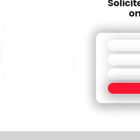
Solici
on