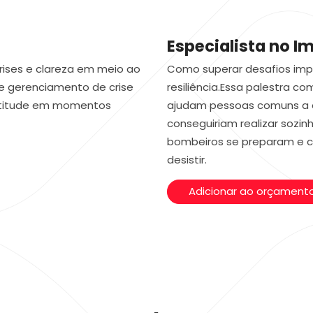
Especialista no I
rises e clareza em meio ao
Como superar desafios impo
e gerenciamento de crise
resiliência.Essa palestra 
 atitude em momentos
ajudam pessoas comuns a 
conseguiriam realizar sozin
bombeiros se preparam e 
desistir.
Adicionar ao orçament